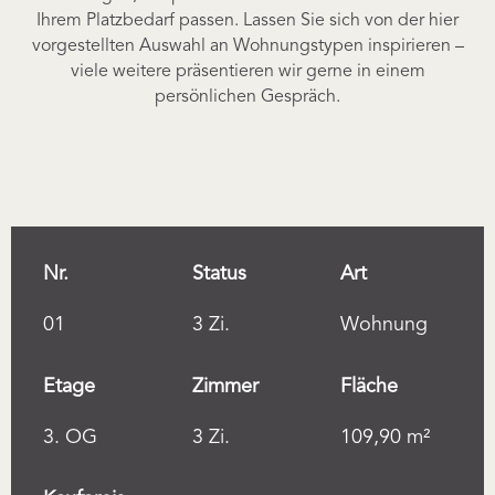
Ihrem Platzbedarf passen. Lassen Sie sich von der hier
vorgestellten Auswahl an Wohnungstypen inspirieren –
viele weitere präsentieren wir gerne in einem
persönlichen Gespräch.
Nr.
Status
Art
01
3 Zi.
Wohnung
Etage
Zimmer
Fläche
3. OG
3 Zi.
109,90 m²